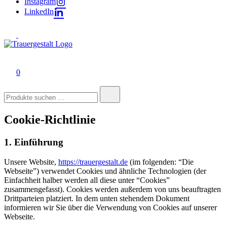
Instagram
LinkedIn
Trauergestalt
Lebendig Liebe leben.
0
Suchen
nach:
Cookie-Richtlinie
1. Einführung
Unsere Website,
https://trauergestalt.de
(im folgenden: “Die
Webseite”) verwendet Cookies und ähnliche Technologien (der
Einfachheit halber werden all diese unter “Cookies”
zusammengefasst). Cookies werden außerdem von uns beauftragten
Drittparteien platziert. In dem unten stehendem Dokument
informieren wir Sie über die Verwendung von Cookies auf unserer
Webseite.