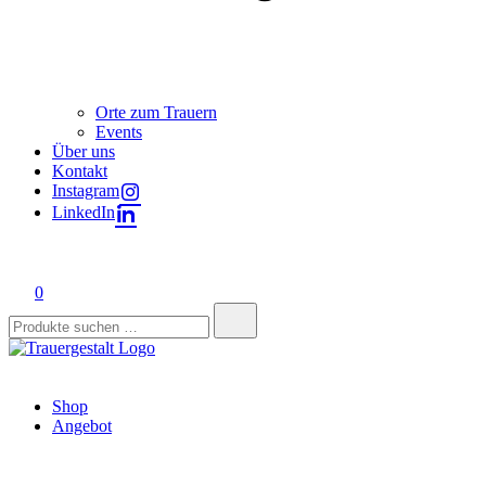
Orte zum Trauern
Events
Über uns
Kontakt
Instagram
LinkedIn
0
Suchen
nach:
Trauergestalt
Lebendig Liebe leben.
Shop
Angebot