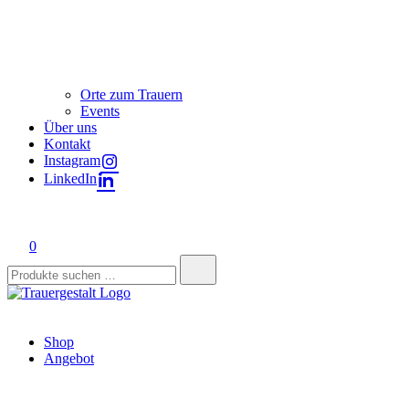
Orte zum Trauern
Events
Über uns
Kontakt
Instagram
LinkedIn
0
Suchen
nach:
Trauergestalt
Lebendig Liebe leben.
Shop
Angebot