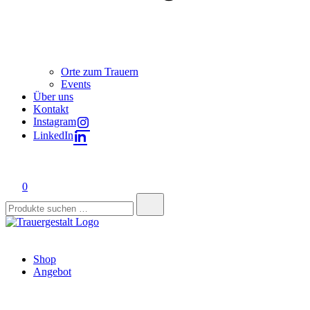
Orte zum Trauern
Events
Über uns
Kontakt
Instagram
LinkedIn
0
Suchen
nach:
Trauergestalt
Lebendig Liebe leben.
Shop
Angebot